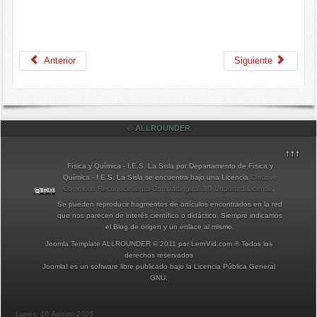
Anterior
Siguiente
© ALLROUNDER
↑↑↑
Física y Química - I.E.S. La Sisla
por
Departamento de Física y
Química - I.E.S. La Sisla
se encuentra bajo una Licencia
Creative
Commons Reconocimiento-CompartirIgual 3.0 Unported License
.
Se pueden reproducir fragmentos de artículos encontrados en la red
que nos parecen de interés científico o didáctico. Siempre indicamos
el Blog de origen y un enlace al mismo.
Joomla Template ALLROUNDER © 2011 por LernVid.com ® Todos los
derechos reservados
Joomla!
es un software libre publicado bajo la
Licencia Pública General
GNU.
Lunes, 10 Agosto 2026