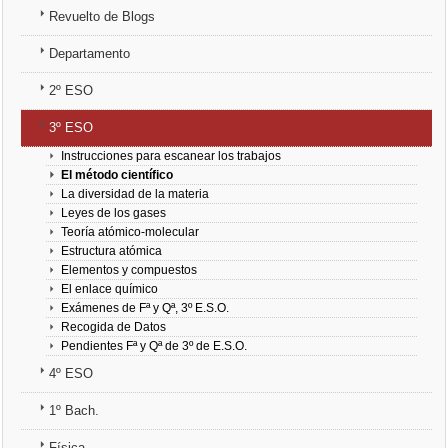
Revuelto de Blogs
3º ESO
Departamento
4º ESO
2º ESO
1º Bach.
3º ESO
Instrucciones para escanear los trabajos
Física
El método científico
La diversidad de la materia
Leyes de los gases
Química
Teoría atómico-molecular
Estructura atómica
Elementos y compuestos
El enlace químico
Exámenes de Fª y Qª, 3º E.S.O.
Recogida de Datos
Pendientes Fª y Qª de 3º de E.S.O.
4º ESO
1º Bach.
Física