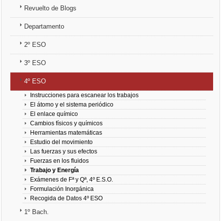
Revuelto de Blogs
3º ESO
Departamento
4º ESO
2º ESO
1º Bach.
3º ESO
4º ESO
Física
Instrucciones para escanear los trabajos
El átomo y el sistema periódico
Química
El enlace químico
Cambios físicos y químicos
Herramientas matemáticas
Estudio del movimiento
Las fuerzas y sus efectos
Fuerzas en los fluidos
Trabajo y Energía
Exámenes de Fª y Qª, 4º E.S.O.
Formulación Inorgánica
Recogida de Datos 4º ESO
1º Bach.