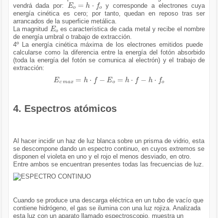
E
o
=
h
·
f
o
vendrá dada por:
y corresponde a electrones cuya
energía cinética es cero; por tanto, quedan en reposo tras ser
arrancados de la superficie metálica.
E
o
La magnitud
es característica de cada metal y recibe el nombre
de energía umbral o trabajo de extracción.
4º La energía cinética máxima de los electrones emitidos puede
calcularse como la diferencia entre la energía del fotón absorbido
(toda la energía del fotón se comunica al electrón) y el trabajo de
extracción:
E
c
m
a
x
=
h
·
f
-
E
o
=
h
·
f
-
h
·
f
o
4. Espectros atómicos
Al hacer incidir un haz de luz blanca sobre un prisma de vidrio, esta
se descompone dando un espectro continuo, en cuyos extremos se
disponen el violeta en uno y el rojo el menos desviado, en otro.
Entre ambos se encuentran presentes todas las frecuencias de luz.
Cuando se produce una descarga eléctrica en un tubo de vacío que
contiene hidrógeno, el gas se ilumina con una luz rojiza. Analizada
esta luz con un aparato llamado espectroscopio, muestra un