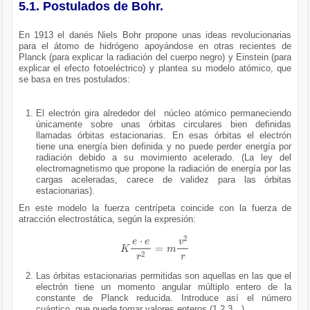
5.1. Postulados de Bohr.
En 1913 el danés Niels Bohr propone unas ideas revolucionarias
para el átomo de hidrógeno apoyándose en otras recientes de
Planck (para explicar la radiación del cuerpo negro) y Einstein (para
explicar el efecto fotoeléctrico) y plantea su modelo atómico, que
se basa en tres postulados:
El electrón gira alrededor del núcleo atómico permaneciendo
únicamente sobre unas órbitas circulares bien definidas
llamadas órbitas estacionarias. En esas órbitas el electrón
tiene una energía bien definida y no puede perder energía por
radiación debido a su movimiento acelerado. (La ley del
electromagnetismo que propone la radiación de energía por las
cargas aceleradas, carece de validez para las órbitas
estacionarias).
En este modelo la fuerza centrípeta coincide con la fuerza de
atracción electrostática, según la expresión:
K
e
·
e
r
2
=
m
v
2
r
Las órbitas estacionarias permitidas son aquellas en las que el
electrón tiene un momento angular múltiplo entero de la
constante de Planck reducida. Introduce así el número
cuántico que puede tomar valores enteros (1,2,3…)