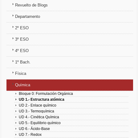
Revuelto de Blogs
3º ESO
Departamento
4º ESO
2º ESO
1º Bach.
3º ESO
4º ESO
Física
1º Bach.
Química
Física
Química
Bloque 0: Formulación Orgánica
UD 1.- Estructura atómica
UD 2.- Enlace químico
UD 3.- Termoquímica
UD 4.- Cinética Química
UD 5.- Equilibrio químico
UD 6.- Ácido-Base
UD 7.- Redox