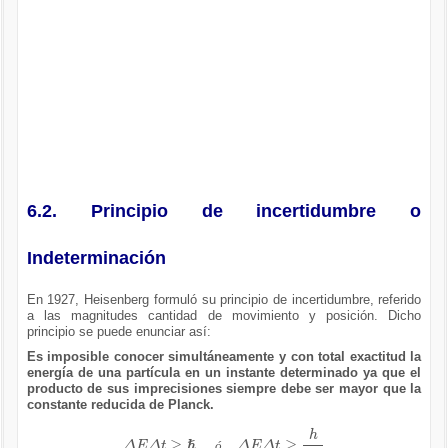
6.2. Principio de incertidumbre o
Indeterminación
En 1927, Heisenberg formuló su principio de incertidumbre, referido
a las magnitudes cantidad de movimiento y posición. Dicho
principio se puede enunciar así:
Es imposible conocer simultáneamente y con total exactitud la
energía de una partícula en un instante determinado ya que el
producto de sus imprecisiones siempre debe ser mayor que la
constante reducida de Planck.
Δ
E
Δ
t
≥
ℏ
ó
Δ
E
Δ
t
≥
h
2
π