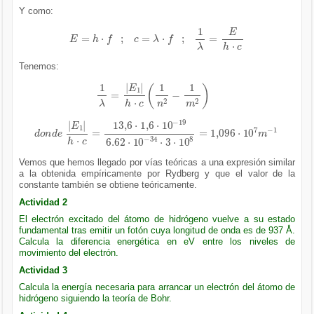
Y como:
E
=
h
·
f
;
c
=
λ
·
f
;
1
λ
=
E
h
·
c
Tenemos:
1
λ
=
E
1
h
·
c
1
n
2
-
1
m
2
d
o
n
d
e
34
E
1
·
3
h
·
·
10
c
=
8
13,6
=
1,096
·
1,6
·
·
10
10
7
-
19
m
-
6.62
1
·
10
-
Vemos que hemos llegado por vías teóricas a una expresión similar
a la obtenida empíricamente por Rydberg y que el valor de la
constante también se obtiene teóricamente.
Actividad 2
El electrón excitado del átomo de hidrógeno vuelve a su estado
fundamental tras emitir un fotón cuya longitud de onda es de 937 Å.
Calcula la diferencia energética en eV entre los niveles de
movimiento del electrón.
Actividad 3
Calcula la energía necesaria para arrancar un electrón del átomo de
hidrógeno siguiendo la teoría de Bohr.