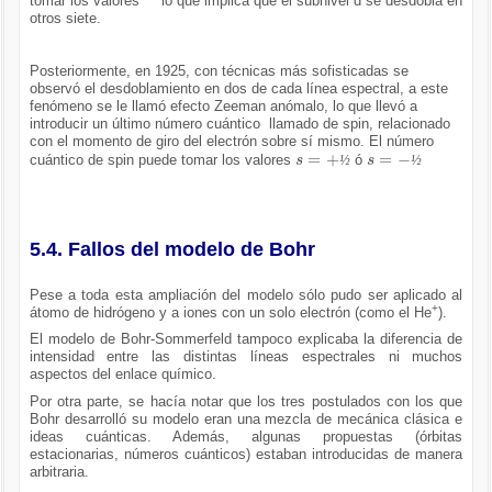
tomar los valores lo que implica que el subnivel d se desdobla en
otros siete.
Posteriormente, en 1925, con técnicas más sofisticadas se
observó el desdoblamiento en dos de cada línea espectral, a este
fenómeno se le llamó efecto Zeeman anómalo, lo que llevó a
introducir un último número cuántico llamado de spin, relacionado
con el momento de giro del electrón sobre sí mismo. El número
s
=
+
½
s
=
-
½
cuántico de spin puede tomar los valores
ó
½
½
5.4. Fallos del modelo de Bohr
Pese a toda esta ampliación del modelo sólo pudo ser aplicado al
+
átomo de hidrógeno y a iones con un solo electrón (como el He
).
El modelo de Bohr-Sommerfeld tampoco explicaba la diferencia de
intensidad entre las distintas líneas espectrales ni muchos
aspectos del enlace químico.
Por otra parte, se hacía notar que los tres postulados con los que
Bohr desarrolló su modelo eran una mezcla de mecánica clásica e
ideas cuánticas. Además, algunas propuestas (órbitas
estacionarias, números cuánticos) estaban introducidas de manera
arbitraria.