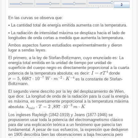
En las curvas se observa que:
• La cantidad total de energía emitida aumenta con la temperatura.
• La radiación de intensidad máxima se desplaza hacia el lado de
longitudes de onda cortas a medida que aumenta la temperatura.
Ambos aspectos fueron estudiados experimentalmente y dieron
lugar a sendas leyes.
El primero, a la ley de Stefan-Boltzmann, cuyo enunciado es: La
energía total emitida en la unidad de tiempo por unidad de
superficie del cuerpo negro es directamente proporcional a la cuarta
I
=
σ
T
4
potencia de la temperatura absoluta; es decir:
donde
σ
=
5
,
6687
·
10
-
7
W
·
m
-
2
·
K
-
4
es la constante de Stefan-
Boltzmann.
El segundo viene descrito por la ley del desplazamiento de Wien,
que dice: La longitud de onda de la radiación para la cual la energía
es máxima, es inversamente proporcional a la temperatura máxima
λ
m
á
x
·
T
=
2
,897
·
10
-
3
m
·
K
absoluta:
á
Los ingleses Rayleigh (1842-1919) y Jeans (1877-1946) se
propusieron usar toda la potencia del electromagnetismo clásico
para dar una explicación teórica a un fenómeno que parecía tan
fundamental. A pesar de sus esfuerzos, la expresión que dedujeron
en 1905 describía bien las observaciones a baja frecuencia pero