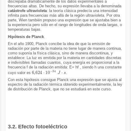
discrepaba dramáticamente de los datos experimentales a
frecuencias altas. De hecho, su expresión llevaba a la denominada
catástrofe ultravioleta
: la teoría clásica predecía una intensidad
infinita para frecuencias más allá de la región ultravioleta. Por otra
parte, Wien también propuso una expresión que se ajustaba bien a
la experiencia pero sólo en el rango de longitudes de onda largas, o
temperaturas bajas.
Hipótesis de Planck
.
En el año 1900, Planck concibe la idea de que la emisión de
radiación por parte de la materia no tiene lugar de manera continua,
como suponía la física clásica, sino de manera discontinua, y
establece: La luz es emitida por la materia en cantidades discretas
e indivisibles llamadas cuantos, cuya energía es proporcional a la
frecuencia f de la radiación emitida: E= hf , siendo h una constante
6,624
·
10
-
34
J
·
s
cuyo valor es
.
Con esta hipótesis consigue Planck una expresión que se ajusta al
espectro de la radiación térmica obtenido experimentalmente, la ley
de distribución de Planck, que no se estudiará en este curso.
3.2. Efecto fotoeléctrico