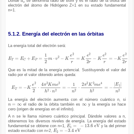
Donde
se denomina radio de Bohr y es el radio de la órbita del
electrón del átomo de Hidrógeno Z=1 en su estado fundamental
n=1.
5.1.2. Energía del electrón en las órbitas
La energía total del electrón será:
E
T
=
E
C
+
E
P
=
1
2
m
·
v
2
-
K
e
2
r
=
K
e
2
2
r
-
K
e
2
r
=
-
K
e
2
2
r
Que es la mitad de la energía potencial. Sustituyendo el valor del
radio por el valor obtenido antes queda:
E
T
=
-
K
e
2
2
·
4
π
2
K
m
e
2
h
2
·
n
2
=
-
1
n
2
·
2
π
2
K
2
m
e
4
h
2
=
-
E
1
n
2
La energía del electrón aumenta con el número cuántico n, si
n
=
∞
∞
el radio de la órbita también es
y la energía se hace
cero (origen de energías en el infinito).
A n se le llama número cuántico principal. Dándole valores a n,
obtenemos los diversos niveles de energía. La energía del estado
E
1
=
-
13.6
e
V
fundamental se obtiene con n=1,
y la del primer
E
2
=
-
3.4
e
V
estado excitado con n=2,