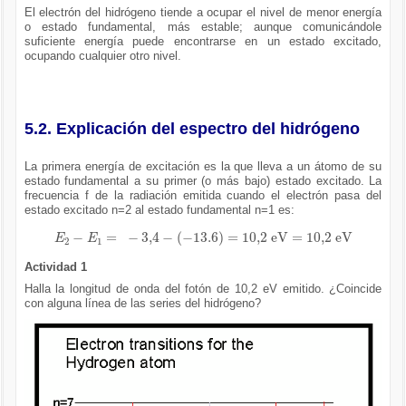
El electrón del hidrógeno tiende a ocupar el nivel de menor energía
o estado fundamental, más estable; aunque comunicándole
suficiente energía puede encontrarse en un estado excitado,
ocupando cualquier otro nivel.
5.2. Explicación del espectro del hidrógeno
La primera energía de excitación es la que lleva a un átomo de su
estado fundamental a su primer (o más bajo) estado excitado. La
frecuencia f de la radiación emitida cuando el electrón pasa del
estado excitado n=2 al estado fundamental n=1 es:
E
2
-
E
1
=
-
3,4
-
-
13.6
=
10,2
e
V
=
10,2
e
V
Actividad 1
Halla la longitud de onda del fotón de 10,2 eV emitido. ¿Coincide
con alguna línea de las series del hidrógeno?