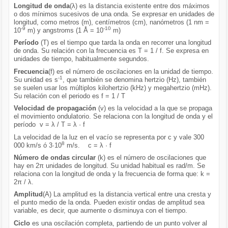
Longitud de onda
(λ) es la distancia existente entre dos máximos
o dos mínimos sucesivos de una onda. Se expresar en unidades de
longitud, como metros (m), centímetros (cm), nanómetros (1 nm =
-9
-10
10
m) y angstroms (1 Å = 10
m)
Período
(T) es el tiempo que tarda la onda en recorrer una longitud
de onda. Su relación con la frecuencia es T = 1 / f. Se expresa en
unidades de tiempo, habitualmente segundos.
Frecuencia
(f) es el número de oscilaciones en la unidad de tiempo.
-1
Su unidad es s
, que también se denomina hertzio (Hz), también
se suelen usar los múltiplos kilohertzio (kHz) y megahertzio (mHz).
Su relación con el periodo es f = 1 / T
Velocidad de propagación
(v) es la velocidad a la que se propaga
el movimiento ondulatorio. Se relaciona con la longitud de onda y el
período v = λ / T = λ · f
La velocidad de la luz en el vacío se representa por c y vale 300
8
000 km/s ó 3·10
m/s. c = λ · f
Número de ondas circular
(k) es el número de oscilaciones que
hay en 2π unidades de longitud. Su unidad habitual es rad/m. Se
relaciona con la longitud de onda y la frecuencia de forma que: k =
2π / λ.
Amplitud
(A) La amplitud es la distancia vertical entre una cresta y
el punto medio de la onda. Pueden existir ondas de amplitud sea
variable, es decir, que aumente o disminuya con el tiempo.
Ciclo
es una oscilación completa, partiendo de un punto volver al