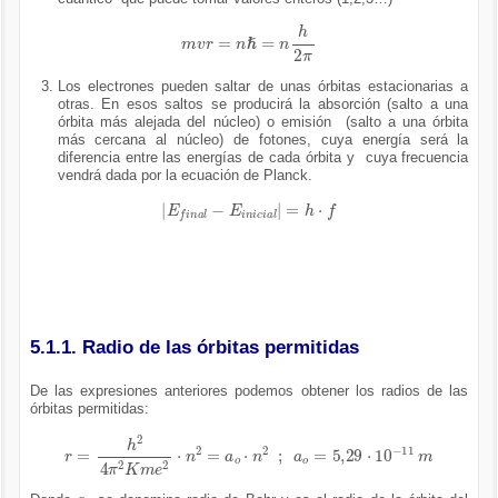
m
v
r
=
n
ℏ
=
n
h
2
π
Los electrones pueden saltar de unas órbitas estacionarias a
otras. En esos saltos se producirá la absorción (salto a una
órbita más alejada del núcleo) o emisión (salto a una órbita
más cercana al núcleo) de fotones, cuya energía será la
diferencia entre las energías de cada órbita y cuya frecuencia
vendrá dada por la ecuación de Planck.
E
f
i
n
a
l
-
E
i
n
i
c
i
a
l
=
h
·
f
5.1.1. Radio de las órbitas permitidas
De las expresiones anteriores podemos obtener los radios de las
órbitas permitidas:
r
=
h
2
4
π
2
K
m
e
2
·
n
2
=
a
o
·
n
2
;
a
o
=
5,29
·
10
-
11
m
a
o