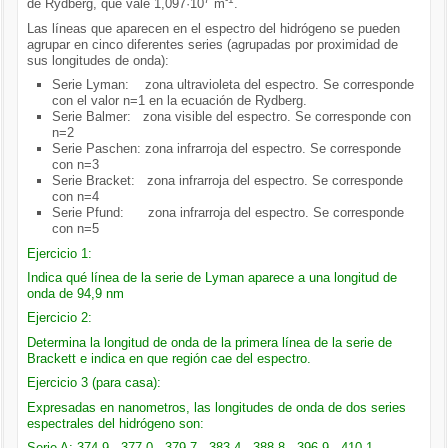
de Rydberg, que vale 1,097·10
m
.
Las líneas que aparecen en el espectro del hidrógeno se pueden
agrupar en cinco diferentes series (agrupadas por proximidad de
sus longitudes de onda):
Serie Lyman: zona ultravioleta del espectro. Se corresponde
con el valor n=1 en la ecuación de Rydberg.
Serie Balmer: zona visible del espectro. Se corresponde con
n=2
Serie Paschen: zona infrarroja del espectro. Se corresponde
con n=3
Serie Bracket: zona infrarroja del espectro. Se corresponde
con n=4
Serie Pfund: zona infrarroja del espectro. Se corresponde
con n=5
Ejercicio 1:
Indica qué línea de la serie de Lyman aparece a una longitud de
onda de 94,9 nm
Ejercicio 2:
Determina la longitud de onda de la primera línea de la serie de
Brackett e indica en que región cae del espectro.
Ejercicio 3 (para casa):
Expresadas en nanometros, las longitudes de onda de dos series
espectrales del hidrógeno son:
Serie A: 374.9 377.0 379.7 383.4 388.8 396.9 410.1