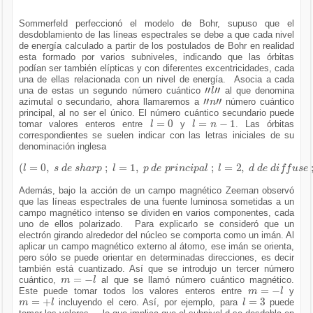
Sommerfeld perfeccionó el modelo de Bohr, supuso que el
desdoblamiento de las líneas espectrales se debe a que cada nivel
de energía calculado a partir de los postulados de Bohr en realidad
esta formado por varios subniveles, indicando que las órbitas
podían ser también elípticas y con diferentes excentricidades, cada
una de ellas relacionada con un nivel de energía. Asocia a cada
"
l
"
una de estas un segundo número cuántico
al que denomina
"
n
"
azimutal o secundario, ahora llamaremos a
número cuántico
principal, al no ser el único. El número cuántico secundario puede
l
=
0
l
=
n
-
1
tomar valores enteros entre
y
. Las órbitas
correspondientes se suelen indicar con las letras iniciales de su
denominación inglesa
(
l
=
0
,
s
d
e
s
h
a
r
p
;
l
=
1
,
p
d
e
p
r
i
n
c
i
p
a
l
;
l
=
2
,
d
d
e
d
i
f
f
u
s
e
;
l
=
3
,
f
Además, bajo la acción de un campo magnético Zeeman observó
que las líneas espectrales de una fuente luminosa sometidas a un
campo magnético intenso se dividen en varios componentes, cada
uno de ellos polarizado. Para explicarlo se consideró que un
electrón girando alrededor del núcleo se comporta como un imán. Al
aplicar un campo magnético externo al átomo, ese imán se orienta,
pero sólo se puede orientar en determinadas direcciones, es decir
también está cuantizado. Así que se introdujo un tercer número
m
=
-
l
cuántico,
al que se llamó número cuántico magnético.
m
=
-
l
Este puede tomar todos los valores enteros entre
y
m
=
+
l
l
=
3
incluyendo el cero. Así, por ejemplo, para
puede