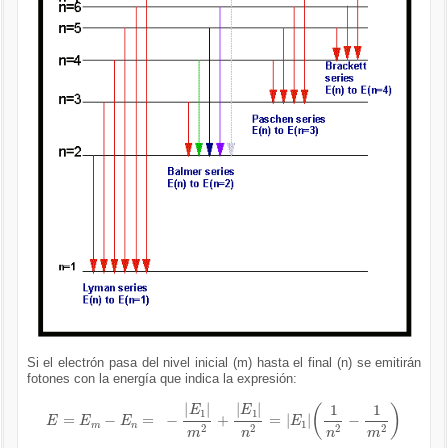
Si el electrón pasa del nivel inicial (m) hasta el final (n) se emitirán
fotones con la energía que indica la expresión:
E
=
E
m
-
E
n
=
-
E
1
m
2
+
E
1
n
2
=
E
1
1
n
2
-
1
m
2