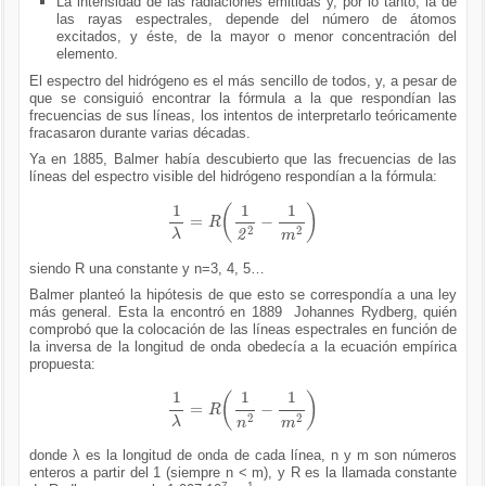
La intensidad de las radiaciones emitidas y, por lo tanto, la de
las rayas espectrales, depende del número de átomos
excitados, y éste, de la mayor o menor concentración del
elemento.
El espectro del hidrógeno es el más sencillo de todos, y, a pesar de
que se consiguió encontrar la fórmula a la que respondían las
frecuencias de sus líneas, los intentos de interpretarlo teóricamente
fracasaron durante varias décadas.
Ya en 1885, Balmer había descubierto que las frecuencias de las
líneas del espectro visible del hidrógeno respondían a la fórmula:
1
λ
=
R
1
2
2
-
1
m
2
siendo R una constante y n=3, 4, 5…
Balmer planteó la hipótesis de que esto se correspondía a una ley
más general. Esta la encontró en 1889 Johannes Rydberg, quién
comprobó que la colocación de las líneas espectrales en función de
la inversa de la longitud de onda obedecía a la ecuación empírica
propuesta:
1
λ
=
R
1
n
2
-
1
m
2
donde λ es la longitud de onda de cada línea, n y m son números
enteros a partir del 1 (siempre n < m), y R es la llamada constante
7
-1