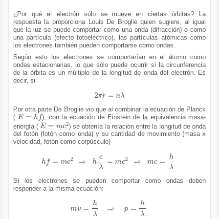
¿Por qué el electrón sólo se mueve en ciertas órbitas? La
respuesta la proporciona Louis De Broglie quien sugiere, al igual
que la luz se puede comportar como una onda (difracción) o como
una partícula (efecto fotoeléctrico), las partículas atómicas como
los electrones también pueden comportarse como ondas.
Según esto los electrones se comportarían en el átomo como
ondas estacionarias, lo que sólo puede ocurrir si la circunferencia
de la órbita es un múltiplo de la longitud de onda del electrón. Es
decir, si
2
π
r
=
n
λ
Por otra parte De Broglie vio que al combinar la ecuación de Planck
E
=
h
f
(
), con la ecuación de Einstein de la equivalencia masa-
E
=
m
c
2
energía (
) se obtenía la relación entre la longitud de onda
del fotón (fotón como onda) y su cantidad de movimiento (masa x
velocidad, fotón como corpúsculo)
h
f
=
m
c
2
⇒
h
c
λ
=
m
c
2
⇒
m
c
=
h
λ
Si los electrones se pueden comportar como ondas deben
responder a la misma ecuación:
m
v
=
h
λ
⇒
p
=
h
λ