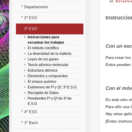
Detalle
Departamento
Instruccio
2º ESO
3º ESO
Instrucciones para
escanear los trabajos
Con un esc
El método científico
La diversidad de la materia
Para crear lo
Leyes de los gases
Estos pueden 
Teoría atómico-molecular
Estructura atómica
Elementos y compuestos
El enlace químico
Exámenes de Fª y Qª, 3º E.S.O.
Con el móvi
Recogida de Datos
Pendientes Fª y Qª de 3º de
En este otro v
E.S.O.
Para ello usa 
4º ESO
Hay otras apli
(Estas instruc
1º Bach.