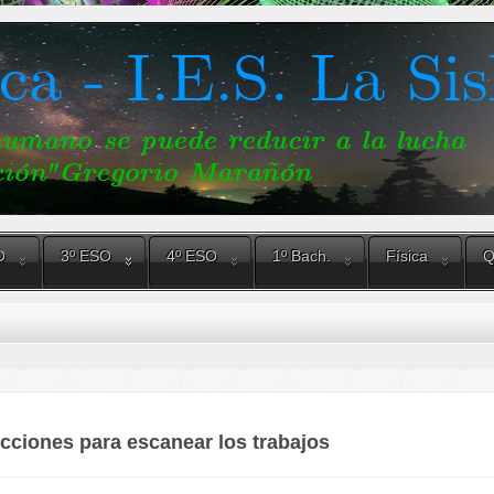
O
3º ESO
4º ESO
1º Bach.
Física
Q
ucciones para escanear los trabajos