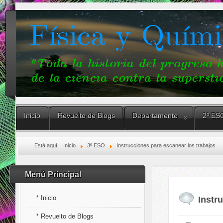
Inicio
Revuelto de Blogs
Departamento
2º ES
Está aquí:
Inicio
3º ESO
Instrucciones para escanear los trabajos
Menú Principal
Inicio
Instr
Revuelto de Blogs