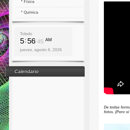
Física
Química
Toledo
5
56
AM
46
jueves, agosto 6, 2026
Calendario
De todas forma
fotos. (Pero s