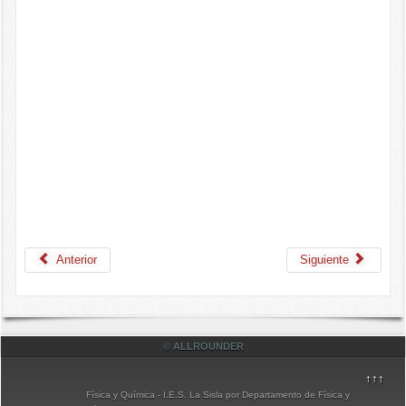
Anterior
Siguiente
© ALLROUNDER
↑↑↑
Física y Química - I.E.S. La Sisla
por
Departamento de Física y