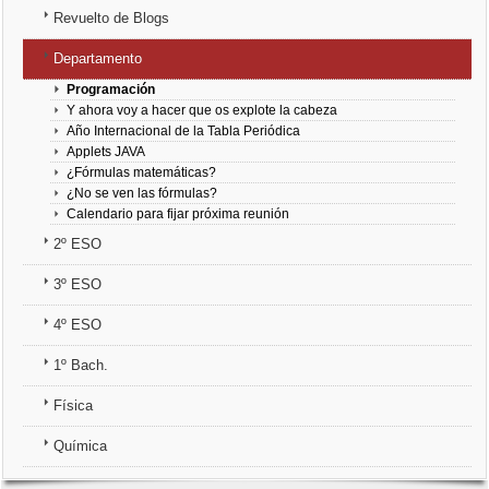
Revuelto de Blogs
3º ESO
Departamento
4º ESO
Programación
Y ahora voy a hacer que os explote la cabeza
1º Bach.
Año Internacional de la Tabla Periódica
Applets JAVA
¿Fórmulas matemáticas?
Física
¿No se ven las fórmulas?
Calendario para fijar próxima reunión
Química
2º ESO
3º ESO
4º ESO
1º Bach.
Física
Química