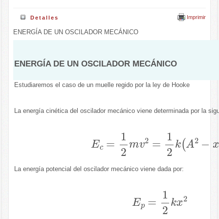
Imprimir
Detalles
ENERGÍA DE UN OSCILADOR MECÁNICO
ENERGÍA DE UN OSCILADOR MECÁNICO
Estudiaremos el caso de un muelle regido por la ley de Hooke
La energía cinética del oscilador mecánico viene determinada por la sig
E
c
=
1
2
m
v
2
=
1
2
k
A
2
−
x
2
La energía potencial del oscilador mecánico viene dada por:
E
p
=
1
2
k
x
2