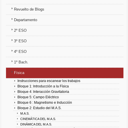
3º ESO
Revuelto de Blogs
Departamento
4º ESO
2º ESO
1º Bach.
3º ESO
Física
4º ESO
Química
1º Bach.
Física
Instrucciones para escanear los trabajos
Bloque 1: Introducción a la Física
Bloque 4: Interacción Gravitatoria
Bloque 5: Campo Eléctrico
Bloque 6 : Magnetismo e Inducción
Bloque 2: Estudio del M.A.S.
M.A.S.
CINEMÁTICA DEL M.A.S.
DINÁMICA DEL M.A.S.