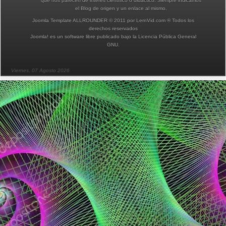
que nos parecen de interés científico o didáctico. Siempre indicamos
el Blog de origen y un enlace al mismo.
Joomla Template ALLROUNDER © 2011 por LernVid.com ® Todos los
derechos reservados
Joomla!
es un software libre publicado bajo la
Licencia Pública General
GNU.
Viernes, 07 Agosto 2026