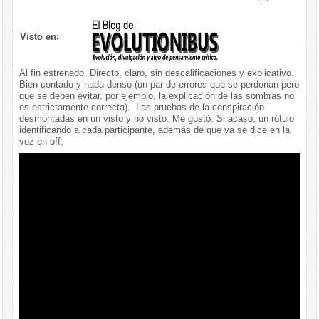
Visto en:
Al fin estrenado. Directo, claro, sin descalificaciones y explicativo.
Bien contado y nada denso (un par de errores que se perdonan pero
que se deben evitar, por ejemplo, la explicación de las sombras no
es estrictamente correcta). Las pruebas de la conspiración
desmontadas en un visto y no visto. Me gustó. Si acaso, un rótulo
identificando a cada participante, además de que ya se dice en la
voz en off.