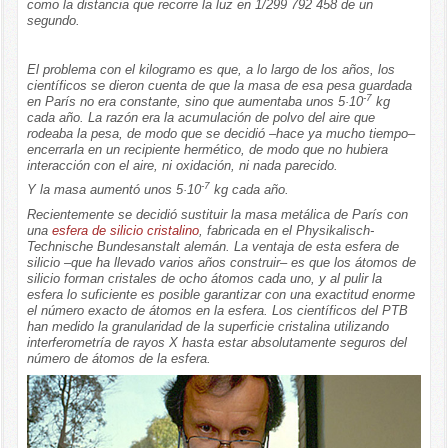
como la distancia que recorre la luz en 1/299 792 458 de un
segundo.
El problema con el kilogramo es que, a lo largo de los años, los
científicos se dieron cuenta de que la masa de esa pesa guardada
-7
en París no era constante, sino que aumentaba unos 5·10
kg
cada año. La razón era la acumulación de polvo del aire que
rodeaba la pesa, de modo que se decidió –hace ya mucho tiempo–
encerrarla en un recipiente hermético, de modo que no hubiera
interacción con el aire, ni oxidación, ni nada parecido.
-7
Y la masa aumentó unos 5·10
kg cada año.
Recientemente se decidió sustituir la masa metálica de París con
una
esfera de silicio cristalino
, fabricada en el Physikalisch-
Technische Bundesanstalt alemán. La ventaja de esta esfera de
silicio –que ha llevado varios años construir– es que los átomos de
silicio forman cristales de ocho átomos cada uno, y al pulir la
esfera lo suficiente es posible garantizar con una exactitud enorme
el número exacto de átomos en la esfera. Los científicos del PTB
han medido la granularidad de la superficie cristalina utilizando
interferometría de rayos X hasta estar absolutamente seguros del
número de átomos de la esfera.