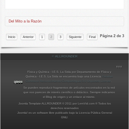
Del Mito a la Razón
Página 2 de 3
Inicio
Anterior
1
2
3
Siguiente
Final
© ALLROUNDER
↑↑↑
Física y Química - I.E.S. La Sisla
por
Departamento de Física y
Química - I.E.S. La Sisla
se encuentra bajo una Licencia
Creative
Commons Reconocimiento-CompartirIgual 3.0 Unported License
.
Se pueden reproducir fragmentos de artículos encontrados en la red
que nos parecen de interés científico o didáctico. Siempre indicamos
el Blog de origen y un enlace al mismo.
Joomla Template ALLROUNDER © 2011 por LernVid.com ® Todos los
derechos reservados
Joomla!
es un software libre publicado bajo la
Licencia Pública General
GNU.