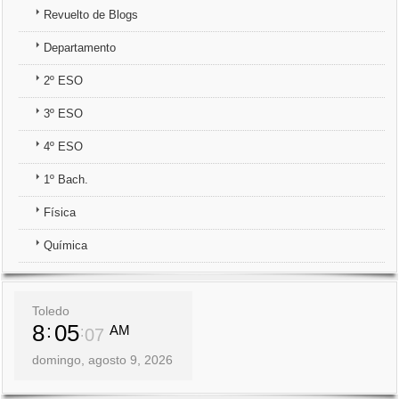
Revuelto de Blogs
3º ESO
Departamento
4º ESO
2º ESO
1º Bach.
3º ESO
4º ESO
Física
1º Bach.
Química
Física
Química
Toledo
8
05
AM
09
domingo, agosto 9, 2026