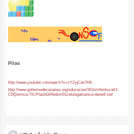
Pilas
http://www.youtube.com/watch?v=cYZyjCok7HA
http://www.gobiernodecanarias.org/educacion/3/Usrn/lentiscal/1-
CDQuimica-TIC/FlashQ/Redox/01celulagalvanica-daniell.swf