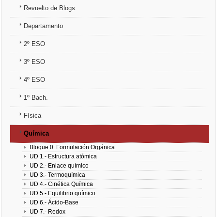
Revuelto de Blogs
3º ESO
Departamento
4º ESO
2º ESO
1º Bach.
3º ESO
4º ESO
Física
1º Bach.
Química
Física
Química
Bloque 0: Formulación Orgánica
UD 1.- Estructura atómica
UD 2.- Enlace químico
UD 3.- Termoquímica
UD 4.- Cinética Química
UD 5.- Equilibrio químico
UD 6.- Ácido-Base
UD 7.- Redox