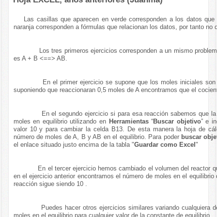
Las casillas que aparecen en verde corresponden a los datos que s
naranja corresponden a fórmulas que relacionan los datos, por tanto no
Los tres primeros ejercicios corresponden a un mismo problema pa
es A + B <==> AB.
En el primer ejercicio se supone que los moles iniciales son 1 d
suponiendo que reaccionaran 0,5 moles de A encontramos que el cocient
En el segundo ejercicio si para esa reacción sabemos que la con
moles en equilibrio utilizando en
Herramientas
“
Buscar objetivo
” e i
valor 10 y para cambiar la celda B13. De esta manera la hoja de cálc
número de moles de A, B y AB en el equilibrio. Para poder
buscar obje
el enlace situado justo encima de la tabla "
Guardar como Excel
"
En el tercer ejercicio hemos cambiado el volumen del reactor que 
en el ejercicio anterior encontramos el número de moles en el equilibri
reacción sigue siendo 10 .
Puedes hacer otros ejercicios similares variando cualquiera de l
moles en el equilibrio para cualquier valor de la constante de equilibrio.